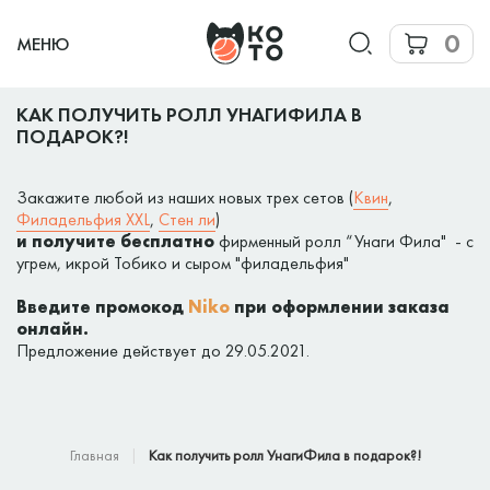
0
МЕНЮ
КАК ПОЛУЧИТЬ РОЛЛ УНАГИФИЛА В
ПОДАРОК?!
Закажите любой из наших новых трех сетов (
Квин
,
Филадельфия XXL
,
Стен ли
)
и получите бесплатно
фирменный ролл “Унаги Фила" - c
угрем, икрой Тобико и сыром "филадельфия"
Введите промокод
Niko
при оформлении заказа
онлайн.
Предложение действует до 29.05.2021.
Главная
Как получить ролл УнагиФила в подарок?!