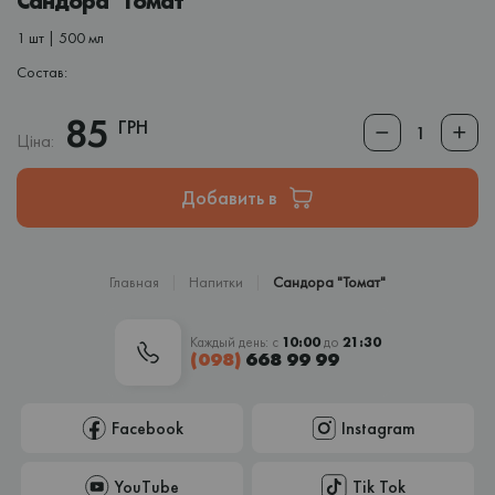
Сандора "Томат"
1 шт | 500 мл
Состав:
85
ГРН
Ціна:
Добавить в
Главная
Напитки
Сандора "Томат"
Каждый день: с
10:00
до
21:30
(098)
668 99 99
Facebook
Instagram
YouTube
Tik Tok