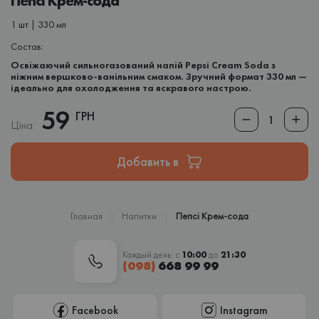
Пепсі Крем-сода
1 шт | 330 мл
Состав:
Освіжаючий сильногазований напій Pepsi Cream Soda з
ніжним вершково-ванільним смаком. Зручний формат 330 мл —
ідеально для охолодження та яскравого настрою.
59
ГРН
Ціна:
Добавить в
Главная
Напитки
Пепсі Крем-сода
Каждый день: с
10:00
до
21:30
(098)
668 99 99
Facebook
Instagram