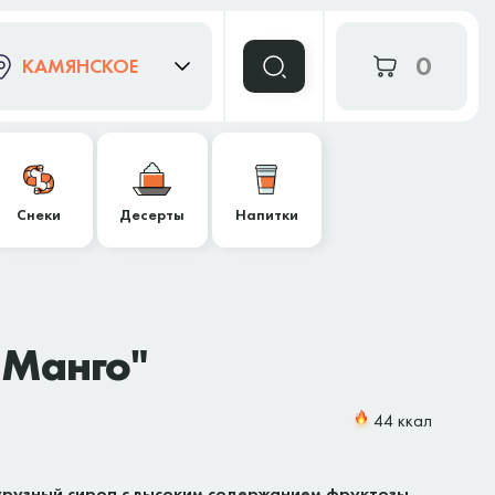
0
КАМЯНСКОЕ
Снеки
Десерты
Напитки
"Манго"
44 ккал
урузный сироп с высоким содержанием фруктозы,