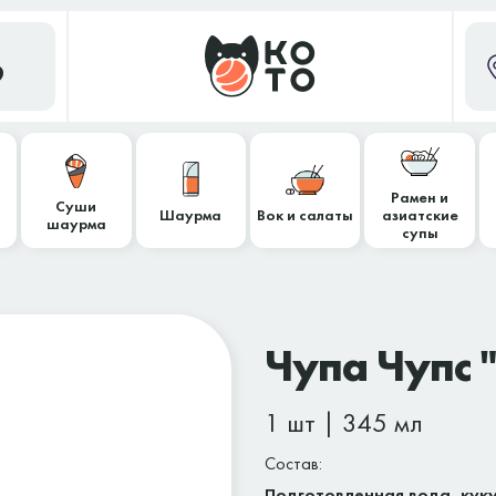
9
Рамен и
Суши
Шаурма
Вок и салаты
азиатские
шаурма
супы
Чупа Чупс 
1 шт | 345 мл
Состав:
Подготовленная вода, кук