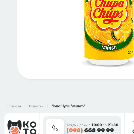
Главная
Напитки
Чупа Чупс "Манго"
Каждый день: с
10:00
до
21:30
(098)
668 99 99