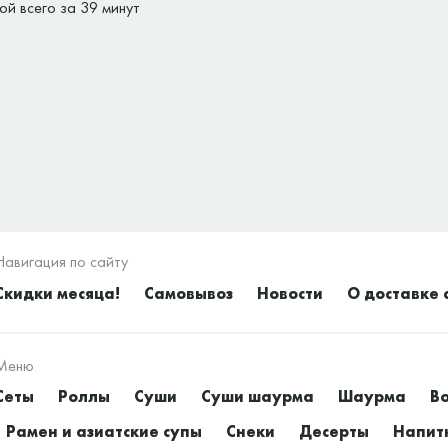
ой всего за 39 минут
Навигация по сайту
Скидки месяца!
Самовывоз
Новости
О доставке 
Меню
Сеты
Роллы
Суши
Суши шаурма
Шаурма
Во
Рамен и азиатские супы
Снеки
Десерты
Напит