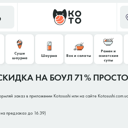
9
Рамен и
Суши
Шаурма
Вок и салаты
азиатские
шаурма
супы
СКИДКА НА БОУЛ 71% ПРОСТО
мляй заказ в приложении Kotosushi или на сайте Kotosushi.com.ua
 на предзаказ до 16.39)