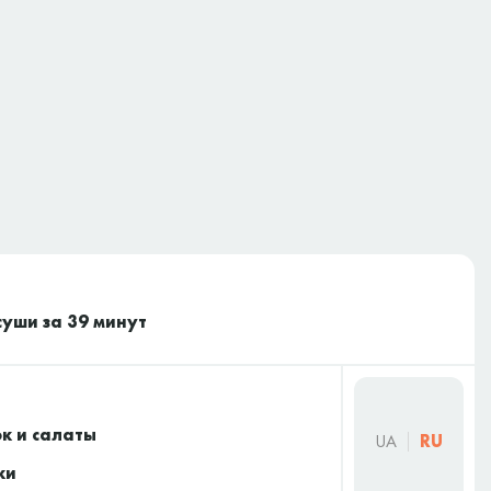
суши за 39 минут
к и салаты
UA
RU
ки