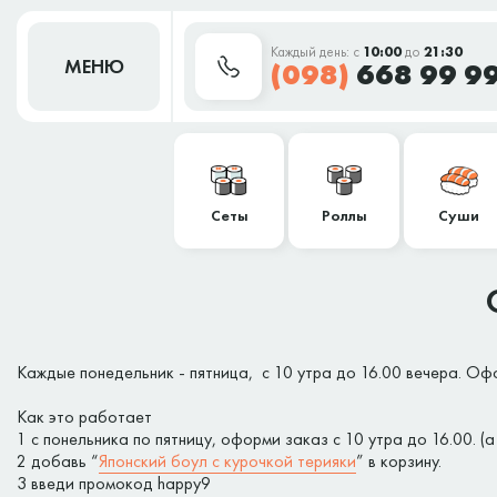
Каждый день: с
10:00
до
21:30
МЕНЮ
(098)
668 99 9
Сеты
Роллы
Суши
Каждые понедельник - пятница, с 10 утра до 16.00 вечера. Офор
Как это работает
1 с понельника по пятницу, оформи заказ с 10 утра до 16.00. (а
2 добавь “
Японский боул с курочкой терияки
” в корзину.
3 введи промокод happy9